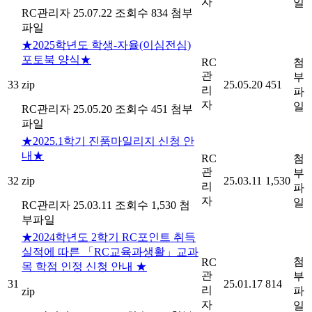
자
일
RC관리자
25.07.22
조회수 834
첨부
파일
★2025학년도 학생-자율(이심전심)
포토북 양식★
RC
첨
관
부
33
zip
25.05.20
451
리
파
자
일
RC관리자
25.05.20
조회수 451
첨부
파일
★2025.1학기 진품마일리지 신청 안
내★
RC
첨
관
부
32
zip
25.03.11
1,530
리
파
자
일
RC관리자
25.03.11
조회수 1,530
첨
부파일
★2024학년도 2학기 RC포인트 취득
실적에 따른 「RC교육과생활」교과
첨
RC
목 학점 인정 신청 안내 ★
관
부
31
25.01.17
814
리
파
zip
자
일