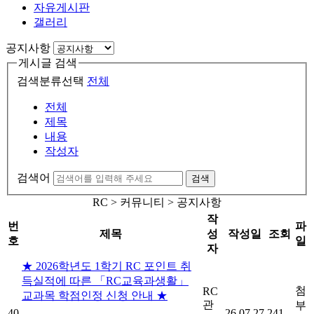
자유게시판
갤러리
공지사항
게시글 검색
검색분류선택
전체
전체
제목
내용
작성자
검색어
검색
RC > 커뮤니티 > 공지사항
작
번
파
제목
성
작성일
조회
호
일
자
★ 2026학년도 1학기 RC 포인트 취
득실적에 따른 「RC교육과생활」
첨
RC
교과목 학점인정 신청 안내 ★
관
부
40
26.07.27
241