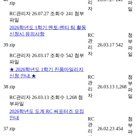
리
파
zip
자
일
RC관리자
26.07.27
조회수 241
첨부
파일
2026학년도 1학기 멘토-멘티 팀 활동
신청시 유의사항
RC
첨
관
부
39
zip
26.03.17
542
리
파
자
일
RC관리자
26.03.17
조회수 542
첨부
파일
★ 2026학년도 1학기 진품마일리지
신청 안내 ★
RC
첨
관
부
38
zip
26.03.13
1,268
리
파
자
일
RC관리자
26.03.13
조회수 1,268
첨
부파일
2026학년도 도계 RC 써포터즈 모집
안내
RC
첨
관
부
37
zip
26.02.23
454
리
파