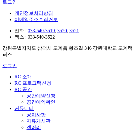
로그인
개인정보처리방침
이메일주소수집거부
전화 :
033-540-3519
,
3520
,
3521
팩스 : 033-540-3522
강원특별자치도 삼척시 도계읍 황조길 346 강원대학교 도계캠
퍼스
로그인
RC 소개
RC 프로그램신청
RC 공간
공간예약신청
공간예약확인
커뮤니티
공지사항
자유게시판
갤러리