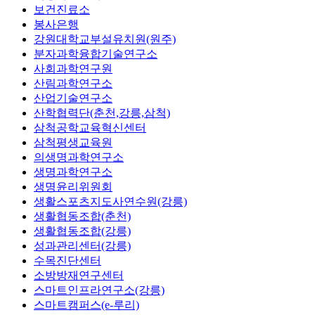
보건진료소
봉사은행
강원대학교부설유치원(원주)
분자과학융합기술연구소
사회과학연구원
산림과학연구소
산업기술연구소
산학협력단(춘천,강릉,삼척)
삼척공학교육혁신센터
삼척평생교육원
의생명과학연구소
생명과학연구소
생명윤리위원회
생활스포츠지도사연수원(강릉)
생활협동조합(춘천)
생활협동조합(강릉)
성과관리센터(강릉)
수목진단센터
소방방재연구센터
스마트인프라연구소(강릉)
스마트캠퍼스(e-루리)