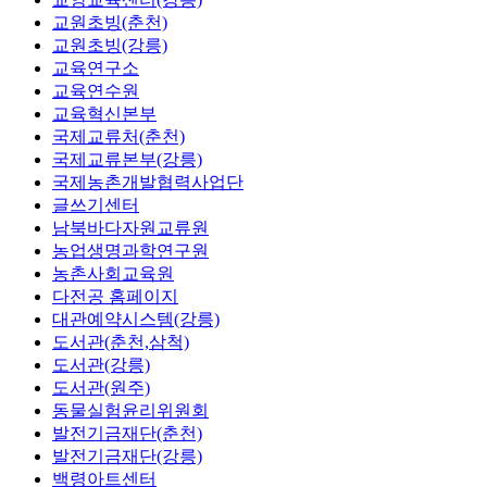
교원초빙(춘천)
교원초빙(강릉)
교육연구소
교육연수원
교육혁신본부
국제교류처(춘천)
국제교류본부(강릉)
국제농촌개발협력사업단
글쓰기센터
남북바다자원교류원
농업생명과학연구원
농촌사회교육원
다전공 홈페이지
대관예약시스템(강릉)
도서관(춘천,삼척)
도서관(강릉)
도서관(원주)
동물실험윤리위원회
발전기금재단(춘천)
발전기금재단(강릉)
백령아트센터